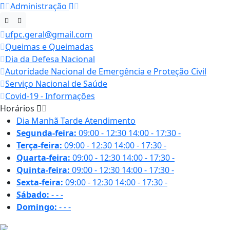
Administração
ufpc.geral@gmail.com
Queimas e Queimadas
Dia da Defesa Nacional
Autoridade Nacional de Emergência e Proteção Civil
Serviço Nacional de Saúde
Covid-19 - Informações
Horários
Dia
Manhã
Tarde
Atendimento
Segunda-feira:
09:00 - 12:30
14:00 - 17:30
-
Terça-feira:
09:00 - 12:30
14:00 - 17:30
-
Quarta-feira:
09:00 - 12:30
14:00 - 17:30
-
Quinta-feira:
09:00 - 12:30
14:00 - 17:30
-
Sexta-feira:
09:00 - 12:30
14:00 - 17:30
-
Sábado:
-
-
-
Domingo:
-
-
-
15.7 ºC