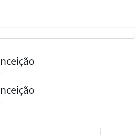
onceição
ue
onceição
ue