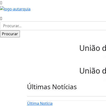
União d
V
União d
V
Últimas Notícias
Última Notícia